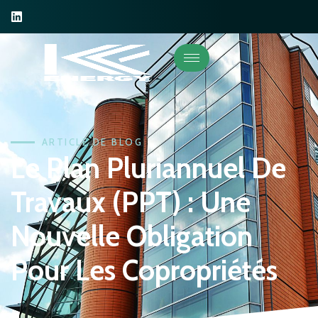
ARTICLE DE BLOG
Le Plan Pluriannuel De
Travaux (PPT) : Une
Nouvelle Obligation
Pour Les Copropriétés